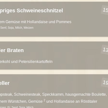
15
priges Schweineschnitzel
tem Gemüse mit Hollandaise und Pommes
, Senf, Soja, Milch, Weizen
13
er Braten
erkohl und Petersilienkartoffeln
19
eller
psteak, Schweinesteak, Speckkamm, hausgemachte Boulette,
2
enem Würstchen, Gemüse
und Hollandaise an Röstitaler
izen, Ei, Senf, Soja, Milch