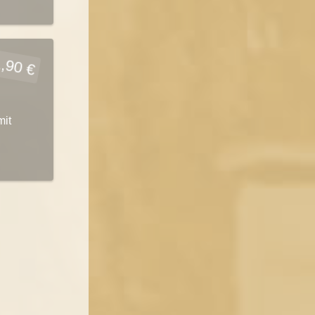
,90 €
mit