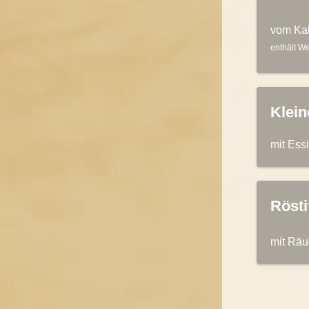
vom Ka
enthält We
Klein
mit Ess
Rösti
mit Räu