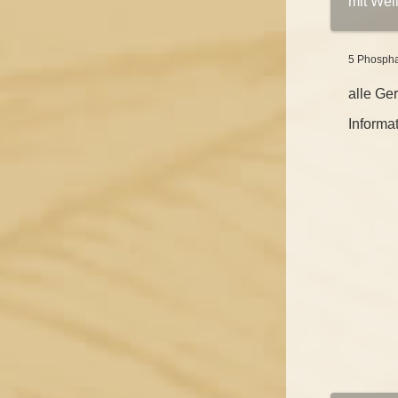
mit Wei
5 Phospha
alle Ge
Informa