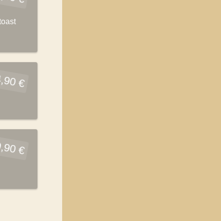
toast
,90 €
,90 €