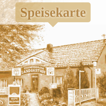
Vorspeisen und für den kleinen Hunger
Speisekarte
Suppen
Hauptgerichte
Fisch
Geflügel
holfreie regionale Getränke aus Grüneberg in Mehrweg-Glasfla
Bier