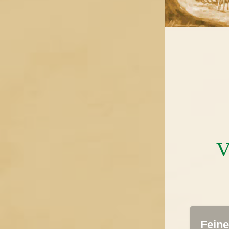
V
Fein