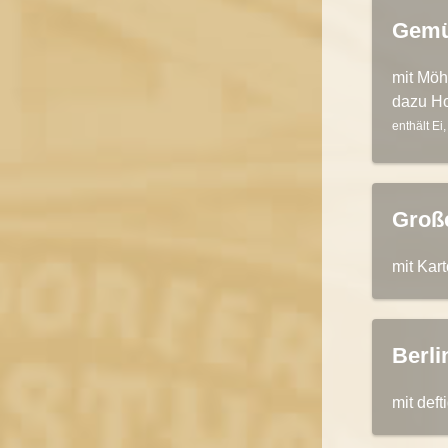
Gemü
mit Möh
dazu Ho
enthält Ei
Groß
mit Kar
Berli
mit def