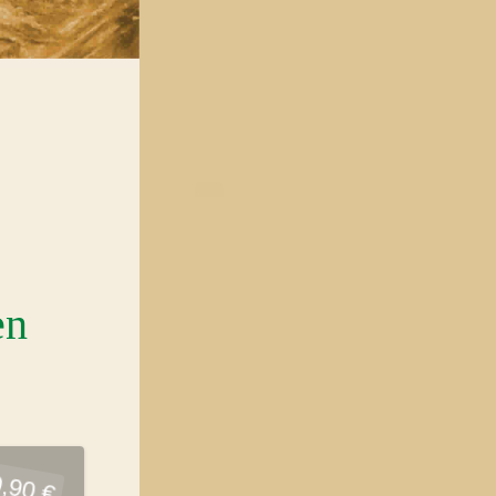
en
,90 €