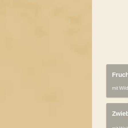
Fruc
mit Wild
Zwie