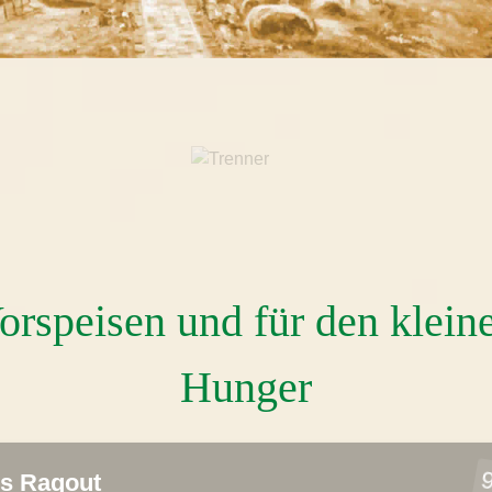
orspeisen und für den klein
Hunger
9
es Ragout