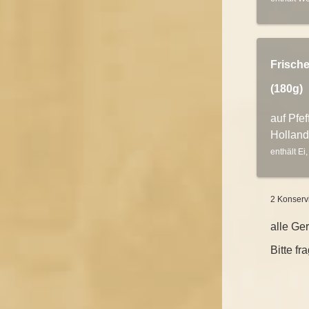
Frisch
(180g)
auf Pfe
Holland
enthält Ei
2 Konserv
alle Ge
Bitte f