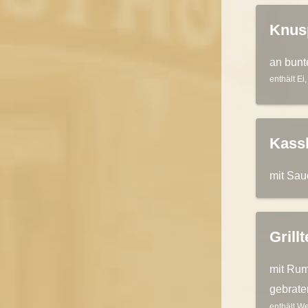
Knus
an bun
enthält Ei
Kassl
mit Sau
Grillt
mit Rum
gebrat
enthält We