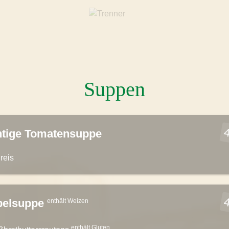
Suppen
4
htige Tomatensuppe
reis
4
belsuppe
enthält Weizen
enthält Gluten