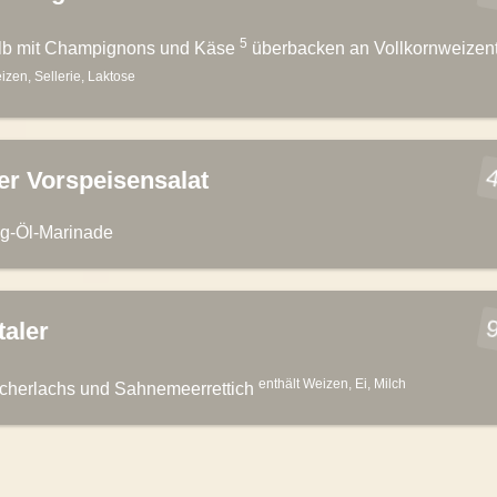
5
lb mit Champignons und Käse
überbacken an Vollkornweizen
izen, Sellerie, Laktose
4
er Vorspeisensalat
ig-Öl-Marinade
9
taler
enthält Weizen, Ei, Milch
cherlachs und Sahnemeerrettich